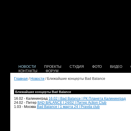
НОВОСТИ
ПРОЕКТЫ
СТУДИЯ
ФОТО
ВИДЕО
КОНТАКТЫ
ФОРУМ
Главная
/
Новости
/ Ближайшие концерты Bad Balance
Ближайшие концерты Bad Balance
16.02 - Калининград
16.02 | Bad Balance | РК Планета Калининград
24.02 - Питер
BAD BALANCE | 24/02 | Питер Action Club
1.03 - Москва
Bad Balance | 1 марта 24 | Pravda club