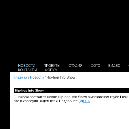
НОВОСТИ
ПРОЕКТЫ
СТУДИЯ
ФОТО
ВИДЕО
КОНТАКТЫ
ФОРУМ
Главная
/
Новости
/ Hip-hop Info Show
Hip-hop Info Show
1 ноября состоится новое Hip-hop Info Show в московском клубе Lask
это в хэллоуин. Ждем всех! Подробнее
ЗДЕСЬ
.