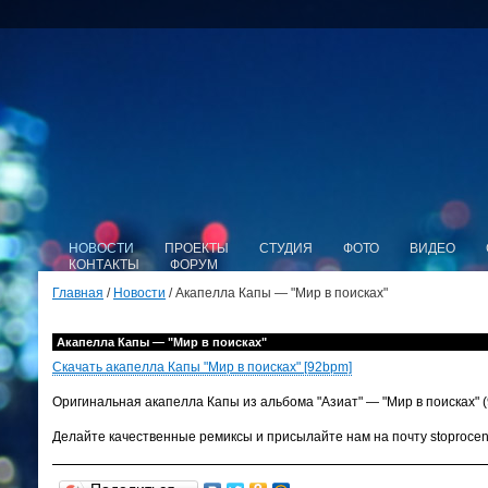
НОВОСТИ
ПРОЕКТЫ
СТУДИЯ
ФОТО
ВИДЕО
КОНТАКТЫ
ФОРУМ
Главная
/
Новости
/ Акапелла Капы — "Мир в поисках"
Акапелла Капы — "Мир в поисках"
Скачать акапелла Капы "Мир в поисках" [92bpm]
Оригинальная акапелла Капы из альбома "Азиат" — "Мир в поисках" (
Делайте качественные ремиксы и присылайте нам на почту stoprocen