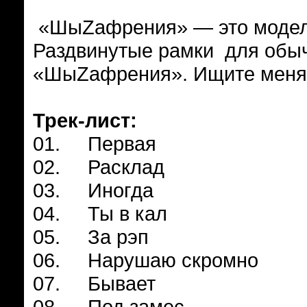
«ШыZафрения» — это модель 
Раздвинутые рамки для обыч
«ШыZафрения». Ищите меня
Трек-лист:
01. Первая
02. Расклад
03. Иногда
04. Ты в кал
05. За рэп
06. Нарушаю скромно
07. Бывает
08. Под замес