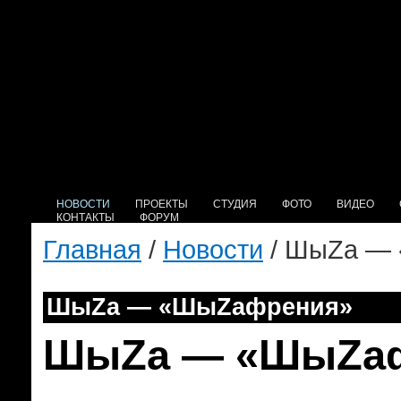
НОВОСТИ
ПРОЕКТЫ
СТУДИЯ
ФОТО
ВИДЕО
КОНТАКТЫ
ФОРУМ
Главная
/
Новости
/ ШыZа —
ШыZа — «ШыZафрения»
ШыZа — «ШыZа