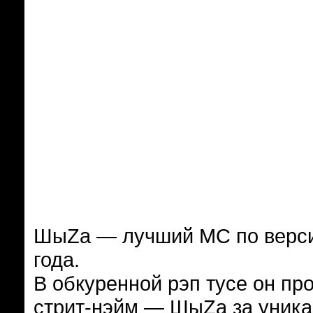
ШыZа — лучший МС по верси
года.
В обкуренной рэп тусе он пр
стрит-нэйм — ШыZa за уникал