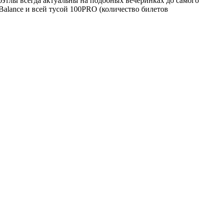
бэтлы всегда актуальны на подобных вечеринках до самого
Balance и всей тусой 100PRO (количество билетов