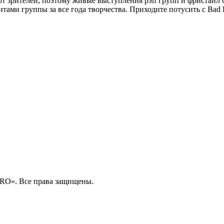
от зрителей, поэтому живые выступления рэп групп и фристайл 
тами группы за все года творчества. Приходите потусить с Bad 
RO». Все права защищены.