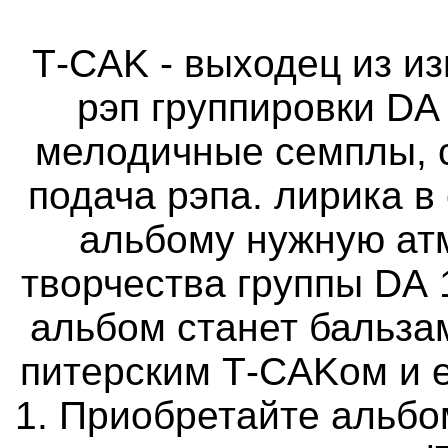
T
-
CAK
- выходец из и
рэп группировки
DA
мелодичные семплы, 
подача рэпа. лирика в
альбому нужную ат
творчества группы
DA
альбом станет бальза
питерским
T
-
CAK
ом и 
1. Приобретайте
альбо