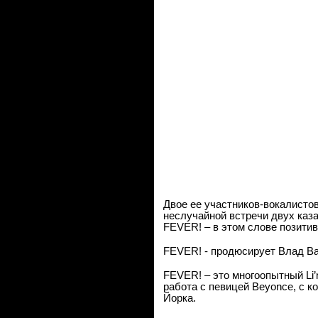
Двое ее участников-вокалистов
неслучайной встречи двух каз
FEVER
! – в этом слове позити
FEVER
! - продюсирует Влад В
FEVER
! – это многоопытный
Li
’
работа с певицей
Beyonce
, с 
Йорка.