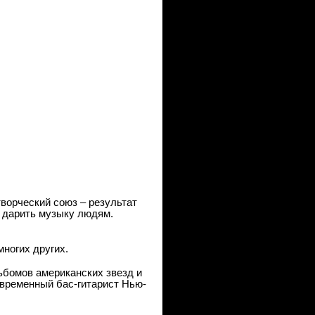
творческий союз – результат
 дарить музыку людям.
многих других.
льбомов американских звезд и
овременный ба
c
-гитарист Нью-