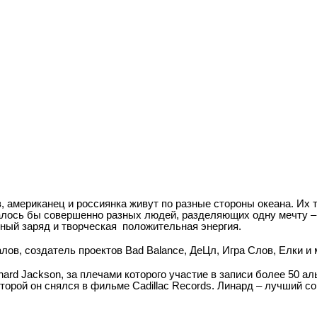
, американец и россиянка живут по разные стороны океана. Их 
алось бы совершенно разных людей, разделяющих одну мечту –
вный заряд и творческая
положительная энергия.
алов, создатель проектов
Bad
Balance
, ДеЦл, Игра Слов, Елки и 
nard
Jackson
, за плечами которого участие в записи более 50 а
которой он снялся в фильме
Cadillac
Records
. Линард – лучший с