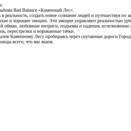
а.
 альбома Bad Balance «Каменный Лес».
 в реальность, создать новое сознание людей и путешествуя по 
охие и хорошие эмоции. Эти эмоции управляют реальностью урб
ий обман, любовные интриги, подъемы и падения, исчезновение 
нь, перестрелки и ворованные тачки.
вызов Каменному Лесу пробираясь через спутанные дороги Город
ницы всего, что мы знаем.