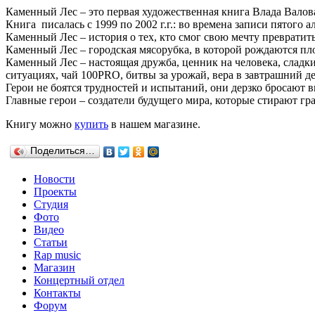
Каменный Лес – это первая художественная книга Влада Валов
Книга писалась с 1999 по 2002 г.г.: во времена записи пятого
Каменный Лес – история о тех, кто смог свою мечту превратить
Каменный Лес – городская мясорубка, в которой рождаются пл
Каменный Лес – настоящая дружба, ценник на человека, сладк
ситуациях, чай 100PRO, битвы за урожай, вера в завтрашний де
Герои не боятся трудностей и испытаний, они дерзко бросают 
Главные герои – создатели будущего мира, которые стирают гра
Книгу можно
купить
в нашем магазине.
Поделиться…
Новости
Проекты
Студия
Фото
Видео
Статьи
Rap music
Магазин
Концертный отдел
Контакты
Форум