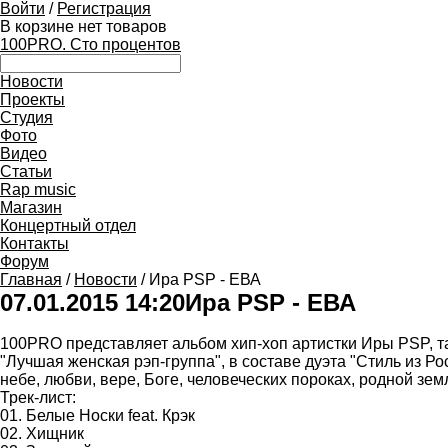
Войти
/
Регистрация
В корзине нет товаров
100PRO. Сто процентов
Новости
Проекты
Студия
Фото
Видео
Статьи
Rap music
Магазин
Концертный отдел
Контакты
Форум
Главная
/
Новости
/ Ира PSP - ЕВА
07.01.2015 14:20
Ира PSP - ЕВА
100PRO представляет альбом хип-хоп артистки Иры PSP, т
"Лучшая женская рэп-группа", в составе дуэта "Стиль из Р
небе, любви, вере, Боге, человеческих пороках, родной зем
Трек-лист:
01. Белые Носки feat. Крэк
02. Хищник