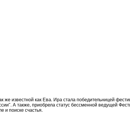
ак же известной как Ева. Ира стала победительницей фест
оссии". А также, приобрела статус бессменной ведущей Фест
ле и поиске счастья.