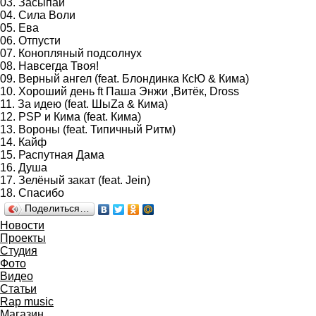
03. Засыпай
04. Сила Воли
05. Ева
06. Отпусти
07. Конопляный подсолнух
08. Навсегда Твоя!
09.
Верный ангел (feat. Блондинка КсЮ & Кима)
10. Хороший день ft Паша Энжи ,Витёк, Dross
11.
За идею (feat. ШыZa & Кима)
12.
PSP и Кима (feat. Кима)
13.
Вороны (feat. Типичный Ритм)
14. Кайф
15. Распутная Дама
16. Душа
17.
Зелёный закат (feat. Jein)
18.
Спасибо
Поделиться…
Новости
Проекты
Студия
Фото
Видео
Статьи
Rap music
Магазин