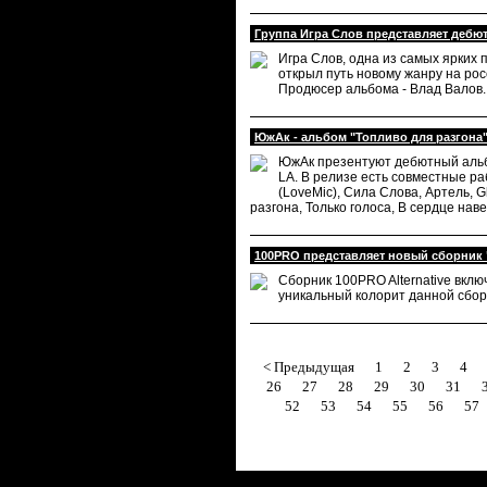
Группа Игра Слов представляет дебю
Игра Слов, одна из самых ярких 
открыл путь новому жанру на рос
Продюсер альбома - Влад Валов.
ЮжАк - альбом "Топливо для разгона
ЮжАк
презентуют дебютный альбо
LA. В релизе есть совместные раб
(LoveMic), Сила Слова, Артель, 
разгона, Только голоса, В сердце на
100PRO представляет новый сборник "
Сборник 100PRO Alternative вкл
уникальный колорит данной сборк
< Предыдущая
1
2
3
4
26
27
28
29
30
31
52
53
54
55
56
57