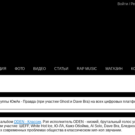
Войти
/
Ре
ДИЯ
ФОТО
ВИДЕО
СТАТЬИ
RAP MUSIC
МАГАЗИН
К
руппы ЮжАк - Правда (при участии Ghost и Dave Bra) на всех цифровых пла
 альбом
ODEN - Классик
. Рэп исполнитель ODEN - низкий, брутальный голос у
и участие: ШЕFF, White Hot Ice, Ю-ЛА, Кажэ Обойма, Al Solo, Dave Bra, Блед
ех современных проблемах общества в классическом хип-хоп звучании.