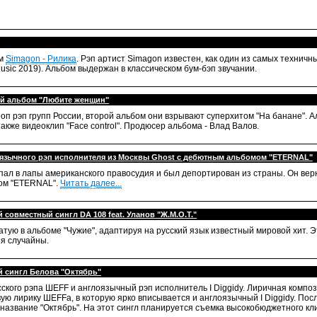
ом
Simagon - Рилика
. Рэп артист Simagon известен, как один из самых техничн
usic 2019). Альбом выдержан в классическом бум-бэп звучании.
ой альбом "Любите женщин"
поп рэп групп России, второй альбом они взрывают суперхитом "На банане".
также видеоклип "Face control". Продюсер альбома - Влад Валов.
оязычного рэп исполнителя из Москвы Ghost с дебютным альбомом "ETERNAL"
ал в лапы американского правосудия и был депортирован из страны. Он верн
ом "ETERNAL".
Читать далее...
совместный сингл DA 108 feat. Уланов "Ж.М.О.Т."
тую в альбоме "Чужие", адаптируя на русский язык известный мировой хит. Э
ия случайны.
 сингл Белова "Октябрь"
сского рэпа ШЕFF и англоязычный рэп исполнитель I Diggidy. Лиричная комп
ую лирику ШЕFFа, в которую ярко вписывается и англоязычный I Diggidy. По
т название "Октябрь". На этот сингл планируется съемка высокобюджетного кл