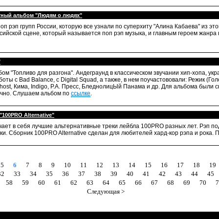
тный альбом "Людям о людях"
поп рэп групп России, которую все узнали по суперхиту "Алина Кабаева" из эт
сийской сцене, который называется поп рэп музыка, и главным героем жанра 
"
м "Топливо для разгона". Андеграунд в классическом звучании хип-хопа, ук
оты с Bad Balance, с Digital Squad, а также, в нем поучастововали: Режик (Го
Ghost, Кима, Indigo, Р.А. Пресс, БледнолицЫй Панама и др. Для альбома были 
вечно. Слушаем альбом по
ссылке
.
100PRO Alternative"
ючает в себя лучшие альтернативные треки лейбла 100PRO разных лет. Рэп п
и. Сборник 100PRO Alternative сделан для любителей хард-кор рэпа и рока. 
5
6
7
8
9
10
11
12
13
14
15
16
17
18
19
32
33
34
35
36
37
38
39
40
41
42
43
44
45
58
59
60
61
62
63
64
65
66
67
68
69
70
7
Следующая >