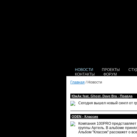
НОВОСТИ
ПРОЕКТЫ
СТУ
КОНТАКТЫ
ФОРУМ
Главная
/ Новости
ЮжАк feat. Ghost, Dave Bra - Правда
Сегодня вышел новый сингл от г
ODEN - Классик
Компания 100PRO представляет
группы Артель. В альбоме принял
Альбом "Классик" расскажет о вс