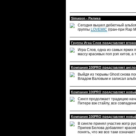
Simagon - Рилика
Сегодня вышел дебютный альб
группы
LOVEMIC
(гран-при Rap M
Группа Игра Слов представляет втор
Игра Слов, одна из самых ярких 
массу красивых поп рэп хитов, а 
Компания 100PRO представляет англ
Выйдя из тюрьмы Ghost снова поп
Владом Валовым и записал альб
Компания 100PRO представляет новый 
Сингл продолжает традицию нача
Питере вэк стайлу, все совпаден
Компания 100PRO представляет новый
В сингле принял участие мэтр ру
Припев Белова добавляет красив
понять, что же все таки означае