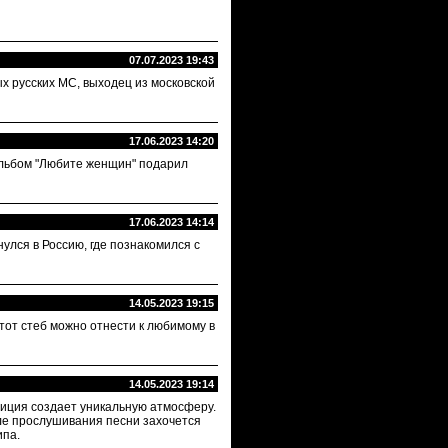
07.07.2023 19:43
ых русских МС, выходец из московской
17.06.2023 14:20
 Альбом "Любите женщин" подарил
17.06.2023 14:14
улся в Россию, где познакомился с
14.05.2023 19:15
тот стеб можно отнести к любимому в
14.05.2023 19:14
озиция создает уникальную атмосферу.
сле прослушивания песни захочется
ипа.