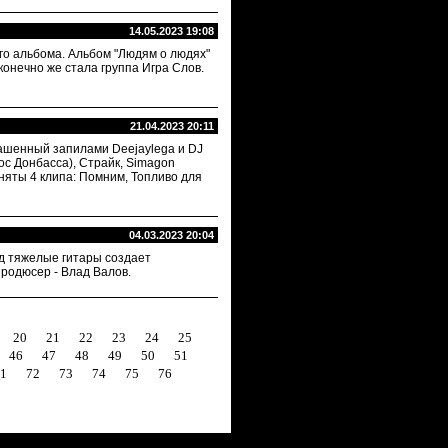
14.05.2023 19:08
ого альбома. Альбом "Людям о людях"
конечно же стала группа Игра Слов.
21.04.2023 20:11
рашенный запилами Deejaylega и DJ
лос Донбасса), Страйк, Simagon
сняты 4 клипа: Помним, Топливо для
04.03.2023 20:04
од тяжелые гитары создает
Продюсер - Влад Валов.
20
21
22
23
24
25
46
47
48
49
50
51
1
72
73
74
75
76