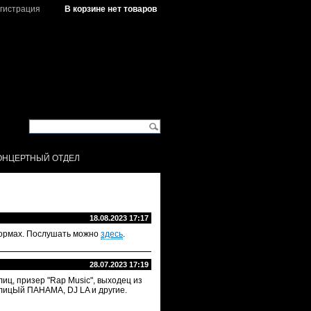
гистрация
В корзине нет товаров
ОНЦЕРТНЫЙ ОТДЕЛ
18.08.2023 17:17
тформах. Послушать можно
здесь
.
28.07.2023 17:19
лиц, призер "Rap Music", выходец из
нолицЫй ПАНАМА, DJ LA и другие.