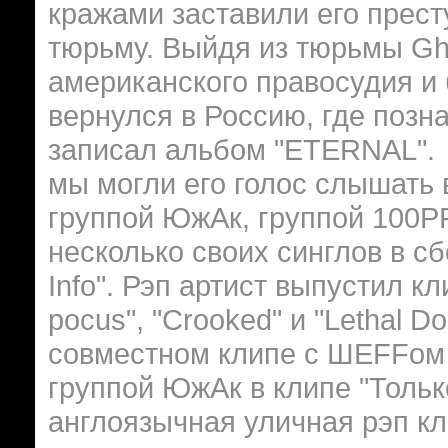
кражами заставили его престу
тюрьму. Выйдя из тюрьмы Gh
американского правосудия и
вернулся в Россию, где поз
записал альбом "ETERNAL". 
мы могли его голос слышать
группой ЮжАк, группой 100PR
несколько своих синглов в сб
Info". Рэп артист выпустил кли
pocus", "Сrooked" и "Lethal D
совместном клипе с ШЕFFом "
группой ЮжАк в клипе "Тольк
англоязычная уличная рэп кл