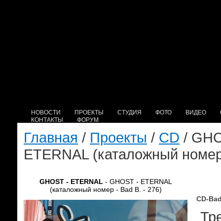
НОВОСТИ
ПРОЕКТЫ
СТУДИЯ
ФОТО
ВИДЕО
КОНТАКТЫ
ФОРУМ
Главная
/
Проекты
/
CD
/ GHO
ETERNAL (каталожный номер -
GHOST - ETERNAL
- GHOST - ETERNAL
(каталожный номер - Bad B. - 276)
CD-Bad
Тре