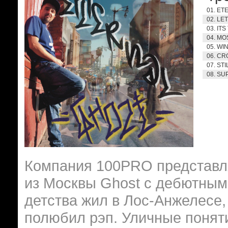
01. ET
02. LE
03. ITS
04. MOS
05. WI
06. C
07. ST
08. S
Компания 100PRO представля
из Москвы Ghost с дебютным
детства жил в Лос-Анжелесе,
полюбил рэп. Уличные поняти