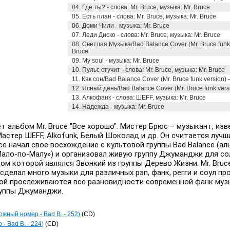
04. Где ты? - слова: Mr. Bruce, музыка: Mr. Bruce
05. Есть план - слова: Mr. Bruce, музыка: Mr. Bruce
06. Доми Чили - музыка: Mr. Bruce
07. Леди Диско - слова: Mr. Bruce, музыка: Mr. Bruce
08. Светлая Музыка/Bad Balance Cover (Mr. Bruce funk 
Bruce
09. My soul - музыка: Mr. Bruce
10. Пульс стучит - слова: Mr. Bruce, музыка: Mr. Bruce
11. Как сон/Bad Balance Cover (Mr. Bruce funk version) 
12. Ясный день/Bad Balance Cover (Mr. Bruce funk versi
13. Алкофанк - слова: ШЕFF, музыка: Mr. Bruce
14. Надежда - музыка: Mr. Bruce
 альбом Mr. Bruce "Все хорошо". Мистер Брюс – музыкант, изв
Мастер ШЕFF, Alkofunk, Белый Шоколад и др. Он считается луч
uce начал свое восхождение с культовой группы Bad Balance (а
Мало-по-Малу») и организовал живую группу Джуманджи для с
стом которой являлся Звонкий из группы Дерево Жизни. Mr. Bru
 сделал много музыки для различных рэп, фанк, регги и соул п
рой прослеживаются все разновидности современной фанк муз
руппы Джуманджи.
ложный номер - Bad B. - 252)
(CD)
 - Bad B. - 224)
(CD)