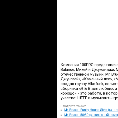
Компания 100PRO представляет
Balance, Михей и Джуманджи, 
отечественной музыки. Mr. Br
Джунглей», «Каменный лес», «
создал группу Alkofunk, соли
сборника «R & B для любви», и
хорошо» - это работа, в кото
участие: ШЕFF и музыканты г
Смотрите также:
Mr. Bruce - Funky House Style (ката
Mr. Bruce - 50\50 (каталожный номер