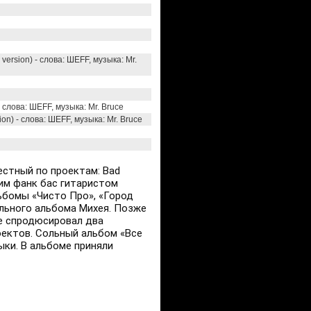
version) - слова: ШЕFF, музыка: Mr.
- слова: ШЕFF, музыка: Mr. Bruce
on) - слова: ШЕFF, музыка: Mr. Bruce
естный по проектам: Bad
шим фанк бас гитаристом
льбомы «Чисто Про», «Город
ольного альбома Михея. Позже
ce спродюсировал два
роектов. Сольный альбом «Все
ыки. В альбоме приняли