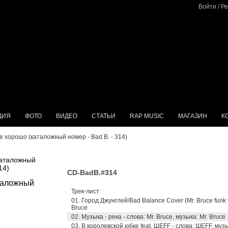
Войти
/
Ре
ДИЯ
ФОТО
ВИДЕО
СТАТЬИ
RAP MUSIC
МАГАЗИН
К
Все хорошо (каталожный номер - Bad B. - 314)
каталожный
14)
CD-BadB.#314
Трек-лист:
01. Город Джунглей/Bad Balance Cover (Mr. Bruce funk v
Bruce
02. Музыка - река - слова: Mr. Bruce, музыка: Mr. Bruce
03. В королевской юбке feat. ШЕFF - слова: ШЕFF, музы