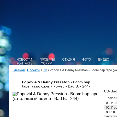
НОВОСТИ
ПРОЕКТЫ
СТУДИЯ
ФОТО
ВИДЕО
КОНТАКТЫ
ФОРУМ
Главная
/
Проекты
/
CD
/ Popovi4 & Denny Presston - Boom bap tape (к
Popovi4 & Denny Presston
- Boom bap
tape (каталожный номер - Bad B. - 244)
CD-Bad
Трек-ли
01. Ило
02. Пас
03. 18+