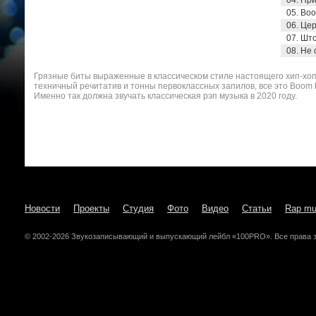
04. При
05. Boo
06. Цер
07. Што
08. Не 
Грязные биты выраженные в классическом стиле настоящего хип-хоп
техничный речитатив и тонны первоклассных запилов, все это Boom 
Именно так должна звучать классическая рэп музыка в 2020 году.
Новости
Проекты
Студия
Фото
Видео
Статьи
Rap mu
© 2002-2026 Звукозаписывающий и выпускающий лейбл «100PRO». Все права