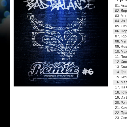
01. Ак
02. Дор
03. Мы
04. Из 
05. Ск
06. Но
07. Гор
08. Мы 
09. Rus
10. Мак
11. Пол
12. Хи
13. Ба
14. Три
15. Бе
16. Мал
17. На
18. Го
19. Из 
20. Рэп
21. Кил
22. Пра
23. Св