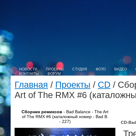
НОВОСТИ
ПРОЕКТЫ
СТУДИЯ
ФОТО
ВИДЕО
КОНТАКТЫ
ФОРУМ
Главная
/
Проекты
/
CD
/ Сбо
Art of The RMX #6 (каталожны
Сборник ремиксов
- Bad Balance - The Art
of The RMX #6 (каталожный номер - Bad B.
- 227)
CD-Bad
Тре