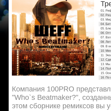
Тре
01. Риф
02. Раз
03. Мир
04. Бит
05. Блю
06. Отт
07. Взг
08. Лет
09. В х
10. Мен
11. Экз
12. Сде
13. Мы..
14. Пол
15. Осн
16. По 
Компания 100PRO представл
"Who`s Beatmaker?", созданн
этом сборнике ремиксов вы 