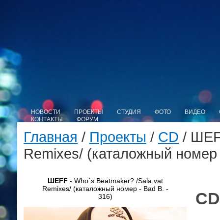
НОВОСТИ
ПРОЕКТЫ
СТУДИЯ
ФОТО
ВИДЕО
КОНТАКТЫ
ФОРУМ
Главная
/
Проекты
/
CD
/ ШЕF
Remixes/ (каталожный номер -
ШЕFF
- Who`s Beatmaker? /Sala.vat
Remixes/ (каталожный номер - Bad B. -
CD
316)