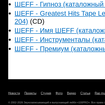
ШЕFF - Гипноз (каталожный н
ШЕFF - Greatest Hits Tape L
204)
(CD)
ШЕFF - Имя ШЕFF (каталожны
ШЕFF - Инструменталы (ката
ШЕFF - Премиум (каталожный
Новости
Проекты
Студия
Фото
Видео
Статьи
Rap mu
© 2002-2026 Звукозаписывающий и выпускающий лейбл «100PRO». Все права