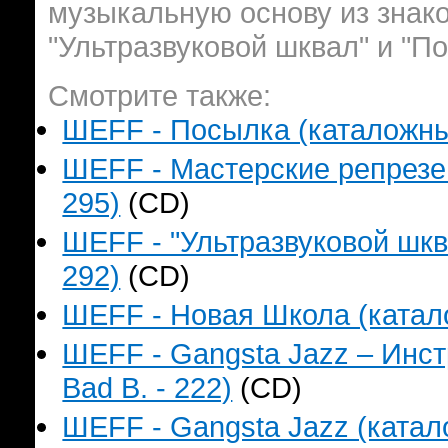
музыкальную основу из знак
"Ультразвуковой шквал" и "П
Смотрите также:
ШЕFF - Посылка (каталожный
ШЕFF - Мастерские репрезен
295)
(CD)
ШЕFF - "Ультразвуковой шкв
292)
(CD)
ШЕFF - Новая Школа (катало
ШЕFF - Gangsta Jazz – Инс
Bad B. - 222)
(CD)
ШЕFF - Gangsta Jazz (катало