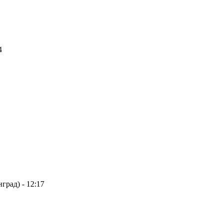
4
град) - 12:17