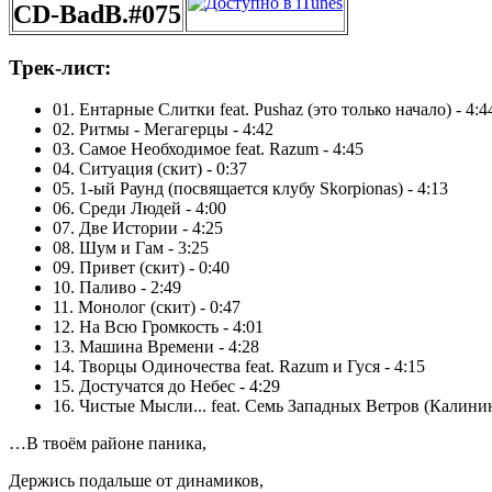
CD-BadB.#075
Трек-лист:
01. Ентарные Слитки feat. Pushaz (это только начало) - 4:4
02. Ритмы - Мегагерцы - 4:42
03. Самое Необходимое feat. Razum - 4:45
04. Ситуация (скит) - 0:37
05. 1-ый Раунд (посвящается клубу Skorpionas) - 4:13
06. Среди Людей - 4:00
07. Две Истории - 4:25
08. Шум и Гам - 3:25
09. Привет (скит) - 0:40
10. Паливо - 2:49
11. Монолог (скит) - 0:47
12. На Всю Громкость - 4:01
13. Машина Времени - 4:28
14. Творцы Одиночества feat. Razum и Гуся - 4:15
15. Достучатся до Небес - 4:29
16. Чистые Мысли... feat. Семь Западных Ветров (Калинин
…В твоём районе паника,
Держись подальше от динамиков,