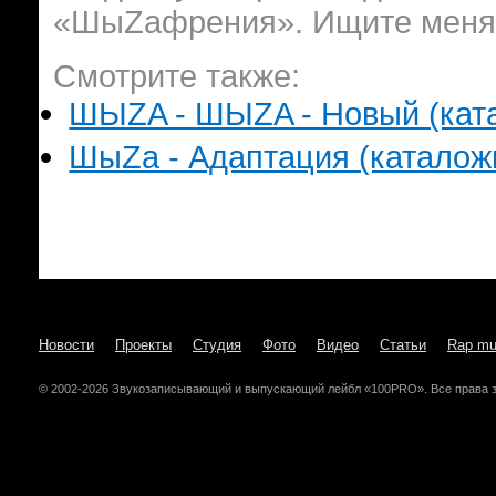
«ШыZафрения». Ищите меня
Смотрите также:
ШЫZA - ШЫZA - Новый (катал
ШыZa - Адаптация (каталожн
Новости
Проекты
Студия
Фото
Видео
Статьи
Rap mu
© 2002-2026 Звукозаписывающий и выпускающий лейбл «100PRO». Все права