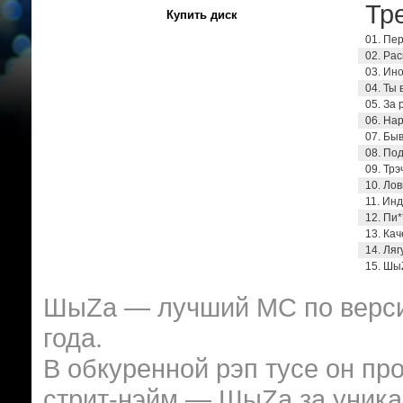
Тре
Купить диск
01. Пе
02. Ра
03. Ино
04. Ты 
05. За 
06. На
07. Бы
08. По
09. Трэ
10. Лов
11. Ин
12. Пи*
13. Кач
14. Ляг
15. Ш
ШыZа — лучший МС по верси
года.
В обкуренной рэп тусе он пр
стрит-нэйм — ШыZa за уникал