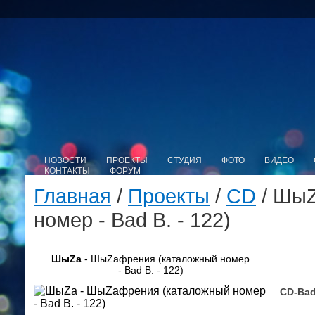
НОВОСТИ
ПРОЕКТЫ
СТУДИЯ
ФОТО
ВИДЕО
КОНТАКТЫ
ФОРУМ
Главная
/
Проекты
/
CD
/ ШыZ
номер - Bad B. - 122)
ШыZa
- ШыZaфрения (каталожный номер
- Bad B. - 122)
CD-Bad