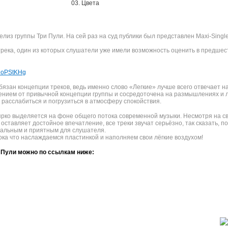
03. Цвета
лиз группы Три Пули. На сей раз на суд публики был представлен Maxi-Sing
 трека, один из которых слушатели уже имели возможность оценить в предше
ZdoPStKHg
зан концепции треков, ведь именно слово «Легкие» лучше всего отвечает на 
ением от привычной концепции группы и сосредоточена на размышлениях и 
расслабиться и погрузиться в атмосферу спокойствия.
 ярко выделяется на фоне общего потока современной музыки. Несмотря на 
ставляет достойное впечатление, все треки звучат серьёзно, так сказать, по
нальным и приятным для слушателя.
ока что наслаждаемся пластинкой и наполняем свои лёгкие воздухом!
и Пули можно по ссылкам ниже: