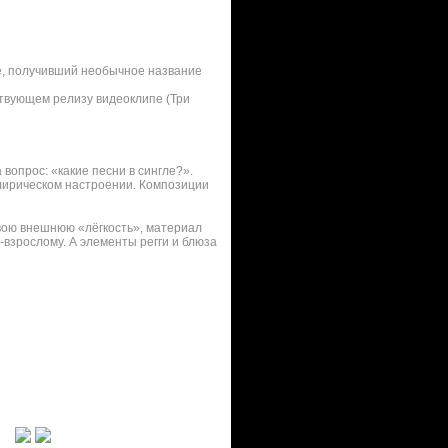
le, получивший необычное название
ствующем релизу видеоклипе (Три
вопрос: «какие песни в сингле?».
лирическом настроении. Композиции
свою внешнюю «лёгкость», материал
-взрослому. А элементы регги и блюза