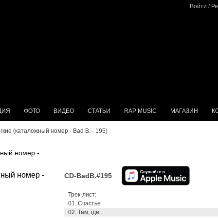
Войти
/
Ре
ДИЯ
ФОТО
ВИДЕО
СТАТЬИ
RAP MUSIC
МАГАЗИН
К
егкие (каталожный номер - Bad B. - 195)
жный номер -
CD-BadB.#195
Трек-лист:
01. Счастье
02. Там, где...