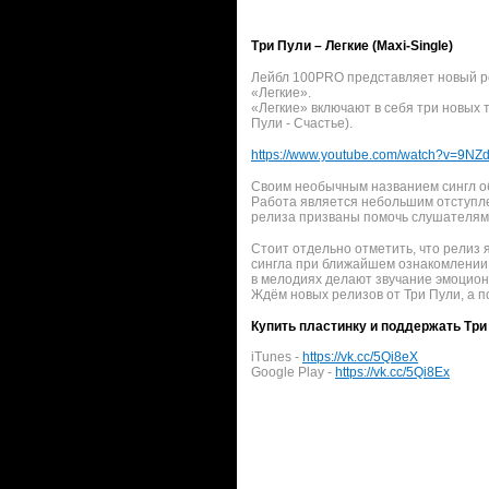
Три Пули – Легкие (Maxi-Single)
Лейбл 100PRO представляет новый ре
«Легкие».
«Легкие» включают в себя три новых
Пули - Счастье).
https://www.youtube.com/watch?v=9N
Своим необычным названием сингл обя
Работа является небольшим отступл
релиза призваны помочь слушателям 
Стоит отдельно отметить, что релиз
сингла при ближайшем ознакомлении о
в мелодиях делают звучание эмоцио
Ждём новых релизов от Три Пули, а п
Купить пластинку и поддержать Тр
iTunes -
https://vk.cc/5Qi8eX
Google Play -
https://vk.cc/5Qi8Ex