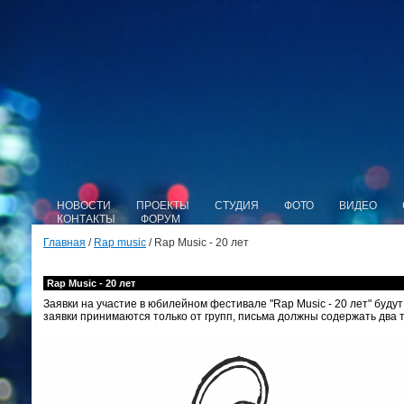
НОВОСТИ
ПРОЕКТЫ
СТУДИЯ
ФОТО
ВИДЕО
КОНТАКТЫ
ФОРУМ
Главная
/
Rap music
/ Rap Music - 20 лет
Rap Music - 20 лет
Заявки на участие в юбилейном фестивале "Rap Music - 20 лет" будут
заявки принимаются только от групп, письма должны содержать два 