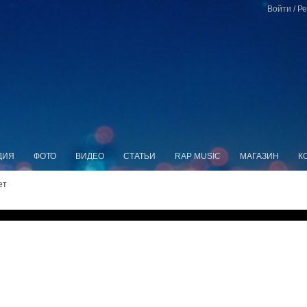
Войти
/
Ре
ДИЯ
ФОТО
ВИДЕО
СТАТЬИ
RAP MUSIC
МАГАЗИН
К
ет