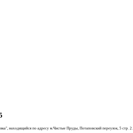
5
вка", находящийся по адресу м.
Чистые Пруды,
Потаповский переулок, 5 стр.
2.