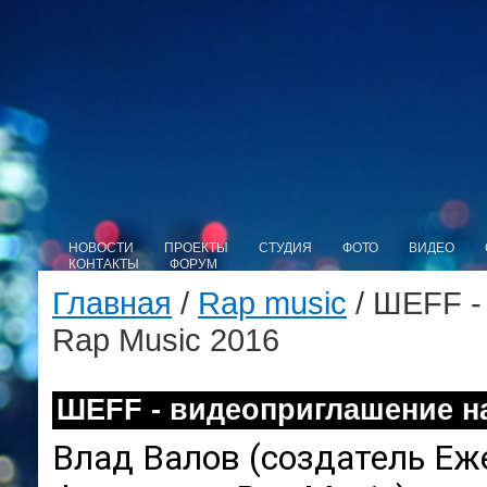
НОВОСТИ
ПРОЕКТЫ
СТУДИЯ
ФОТО
ВИДЕО
КОНТАКТЫ
ФОРУМ
Главная
/
Rap music
/ ШЕFF -
Rap Music 2016
ШЕFF - видеоприглашение на
Влад Валов (создатель Е