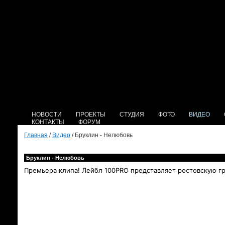
НОВОСТИ
ПРОЕКТЫ
СТУДИЯ
ФОТО
ВИДЕО
КОНТАКТЫ
ФОРУМ
Главная
/
Видео
/ Бруклин - Нелюбовь
Бруклин - Нелюбовь
Премьера клипа! Лейбл 100PRO представляет ростовскую г