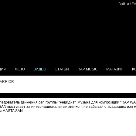
Войти
/
Ре
ДИЯ
ФОТО
ВИДЕО
СТАТЬИ
RAP MUSIC
МАГАЗИН
К
WARRIOR
ледователь движения рэп группы "Рецидив". Музыка для композиции "RAP WA
AN выступает за интернациональный хип-хоп, не забывая о традициях рэп му
ом MASTA SAN.