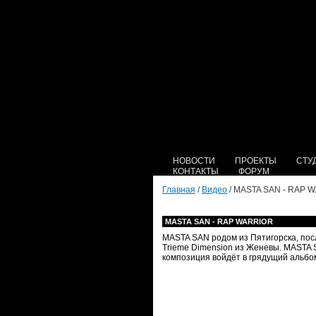
НОВОСТИ
ПРОЕКТЫ
СТУ
КОНТАКТЫ
ФОРУМ
Главная
/
Видео
/ MASTA SAN - RAP 
MASTA SAN - RAP WARRIOR
MASTA SAN родом из Пятигорска, пос
Trieme Dimension из Женевы. MASTA S
композиция войдёт в грядущий альб