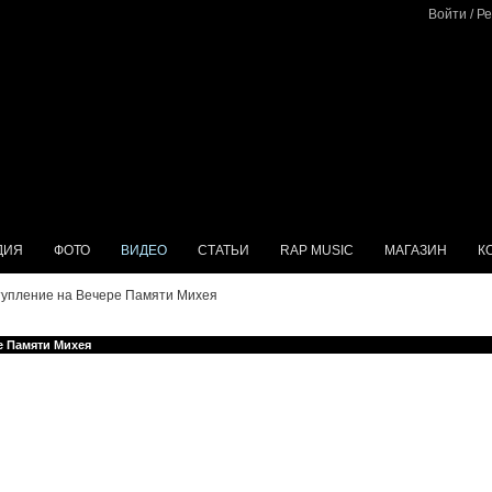
Войти
/
Ре
ДИЯ
ФОТО
ВИДЕО
СТАТЬИ
RAP MUSIC
МАГАЗИН
К
ступление на Вечере Памяти Михея
е Памяти Михея