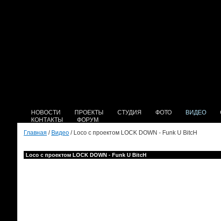
НОВОСТИ
ПРОЕКТЫ
СТУДИЯ
ФОТО
ВИДЕО
КОНТАКТЫ
ФОРУМ
Главная
/
Видео
/ Loco с проектом LOCK DOWN - Funk U BitсH
Loco с проектом LOCK DOWN - Funk U BitсH