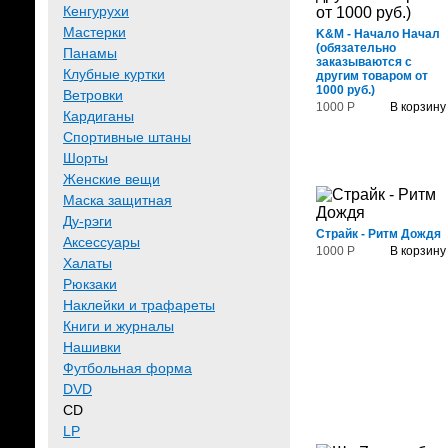
Кенгурухи
Мастерки
K&M - Начало Начал
(обязательно
Панамы
заказываются с
Клубные куртки
другим товаром от
1000 руб.)
Ветровки
1000 Р
В корзину
Кардиганы
Спортивные штаны
Шорты
Женские вещи
Маска защитная
Ду-рэги
Страйк - Ритм Дождя
Аксессуары
1000 Р
В корзину
Халаты
Рюкзаки
Наклейки и трафареты
Книги и журналы
Нашивки
Футбольная форма
DVD
CD
LP