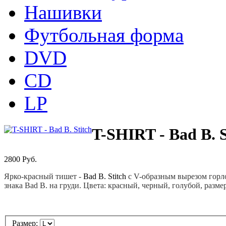
Нашивки
Футбольная форма
DVD
CD
LP
T-SHIRT - Bad B. S
2800
Pуб.
Ярко-красный тишет -
Bad B. Stitch
с V-образным вырезом горл
знака Bad B. на груди. Цвета: красный, черный, голубой, разм
Размер: