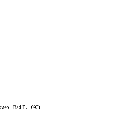
мер - Bad B. - 093)