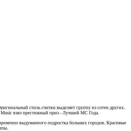
Оригинальный стиль считки выделяет группу из сотен других.
 Music взял престижный приз - Лучший МС Года.
временно выдуманного подростка больших городов. Красивые
ппы.