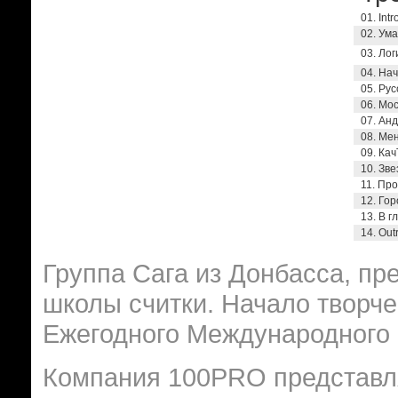
01. Int
02. Ум
03. Лог
04. Нач
05. Рус
06. Мос
07. Анд
08. Мен
09. Ка
10. Зве
11. Пр
12. Го
13. В г
14. Оut
Группа Сага из Донбасса, пр
школы считки. Начало творче
Ежегодного Международного 
Компания 100PRO представл