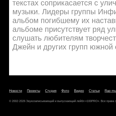
текстах соприкасается с ул
музыки. Лидеры группы Инфи
альбом погибшему их настав
альбоме присутствует ряд у
слушать любителям творчест
Джейн и других групп южной 
Новости
Проекты
Студия
Фото
Видео
Статьи
Rap mu
© 2002-2026 Звукозаписывающий и выпускающий лейбл «100PRO». Все права