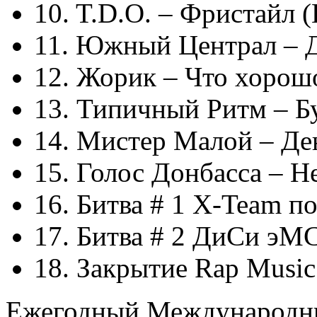
10. T.D.O. – Фристайл 
11. Южный Централ – Д
12. Жорик – Что хорошо
13. Типичный Ритм – Б
14. Мистер Малой – Де
15. Голос Донбасса – Н
16. Битва # 1 X-Team п
17. Битва # 2 ДиСи эМ
18. Закрытие Rap Music
Ежегодный Международны