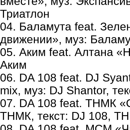
вместе», муз: Экспансив
Триатлон
04. Баламута feat. Зел
движении», муз: Баламут
05. Аким feat. Алтана «
Аким
06. DA 108 feat. DJ Syan
mix, муз: DJ Shantor, те
07. DA 108 feat. ТНМК «
ТНМК, текст: DJ 108, Т
08. DA 108 feat. МСМ «Ч