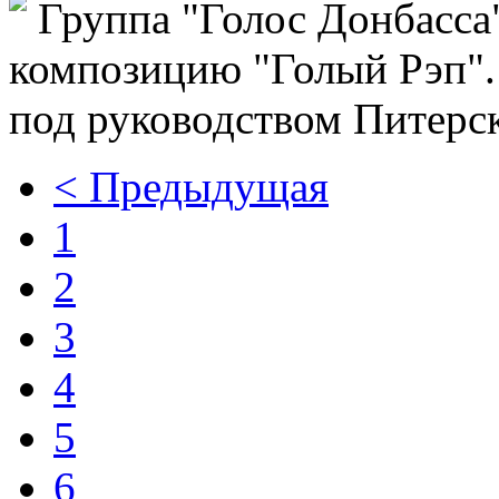
Группа "Голос Донбасса
композицию "Голый Рэп".
под руководством Питерс
< Предыдущая
1
2
3
4
5
6