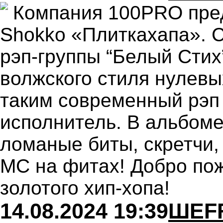
Компания 100PRO пред
Shokko «Плиткахапа». C
рэп-группы “Белый Стих
волжского стиля нулев
таким современный рэп 
исполнитель. В альбоме 
ломаные биты, скретчи
МС на фитах! Добро по
золотого хип-хопа!
14.08.2024 19:39
ШЕFF