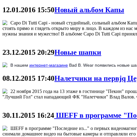
12.01.2016 15:50
Новый альбом Капы
Сapo Di Tutti Capi - новый студийный, сольный альбом Ка
стоять прямо и глядеть открыто миру в лицо. В каждом из на
нужны знания и мужество! В альбоме Сapo Di Tutti Capi принял
23.12.2015 20:29
Новые шапки
В нашем
интернет-магазине
Bad B. Wear появились новые шап
08.12.2015 17:40
Налетчики на первjq 
22 ноября 2015 года на 13 этаже в гостинице "Пекин" пр
"Лучший Гол" стал нападающий ФК "Налетчики" Влад Валов. Ф
30.11.2015 16:24
ШЕFF в программе "Посл
ШЕFF в программе "Последние из..." о первых видеомагнит
снимали домашнее видео на бытовые камеры и отправляли его 