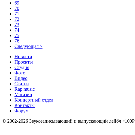
69
70
71
72
73
74
75
76
Следующая >
Новости
Проекты
Студия
Фото
Видео
Статьи
Rap music
Магазин
Концертный отдел
Контакты
Форум
© 2002-2026 Звукозаписывающий и выпускающий лейбл «100P