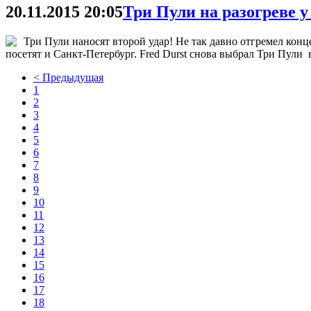
20.11.2015 20:05
Три Пули на разогреве у
Три Пули наносят второй удар! Не так давно отгремел конц
посетят и Санкт-Петербург. Fred Durst снова выбрал Три Пули 
< Предыдущая
1
2
3
4
5
6
7
8
9
10
11
12
13
14
15
16
17
18