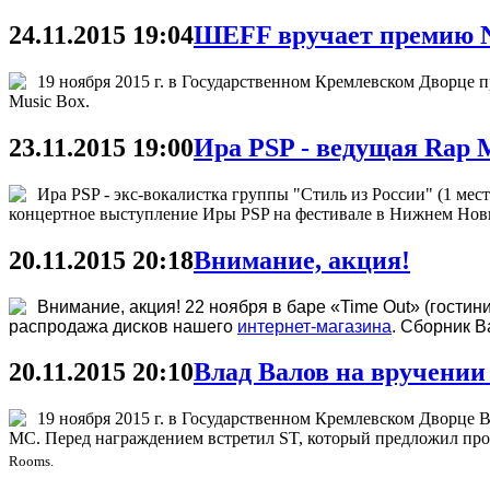
24.11.2015 19:04
ШЕFF вручает премию 
19 ноября 2015 г. в Государственном Кремлевском Дворце 
Music Box.
23.11.2015 19:00
Ира PSP - ведущая Rap M
Ира PSP - экс-вокалистка группы "Стиль из России" (1 мес
концертное выступление Иры PSP на фестивале в Нижнем Н
20.11.2015 20:18
Внимание, акция!
Внимание, акция! 22 ноября в баре «Time Out» (гост
распродажа дисков нашего
интернет-магазина
. Сборник B
20.11.2015 20:10
Влад Валов на вручении
19 ноября 2015 г. в Государственном Кремлевском Дворце 
MC. Перед награждением встретил ST, который предложил прод
Rooms.