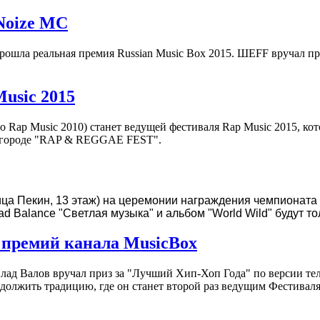
Noize MC
прошла реальная премия Russian Music Box 2015. ШЕFF вручал п
usic 2015
то Rap Music 2010) станет ведущей фестиваля Rap Music 2015, ко
овгороде "RAP & REGGAE FEST".
иница Пекин, 13 этаж) на церемонии награждения чемпиона
ad Balance "Светлая музыка" и альбом "World Wild" будут то
 премий канала MusicBox
Влад Валов вручал приз за "Лучший Хип-Хоп Года" по версии те
олжить традицию, где он станет второй раз ведущим Фестиваля