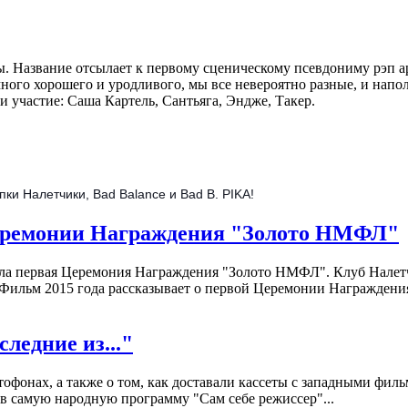
пы. Название отсылает к первому сценическому псевдониму рэп а
с много хорошего и уродливого, мы все невероятно разные, и 
и участие: Саша Картель, Сантьяга, Эндже, Такер.
ки Налетчики, Bad Balance и Bad B. PIKA!
Церемонии Награждения "Золото НМФЛ"
ошла первая Церемония Награждения "Золото НМФЛ". Клуб Налет
ильм 2015 года рассказывает о первой Церемонии Награждения
едние из..."
офонах, а также о том, как доставали кассеты с западными фил
в самую народную программу "Сам себе режиссер"...