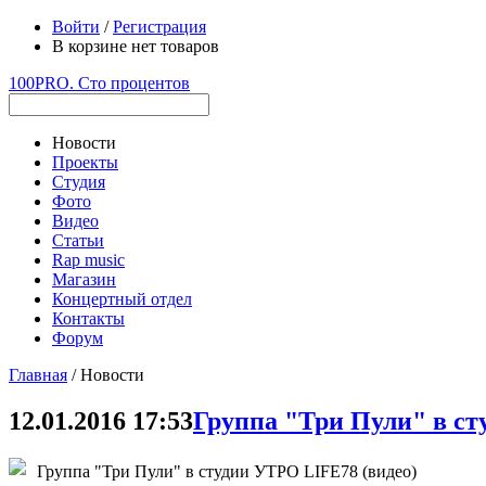
Войти
/
Регистрация
В корзине нет товаров
100PRO. Сто процентов
Новости
Проекты
Студия
Фото
Видео
Статьи
Rap music
Магазин
Концертный отдел
Контакты
Форум
Главная
/ Новости
12.01.2016 17:53
Группа "Три Пули" в ст
Группа "Три Пули" в студии УТРО LIFE78 (видео)