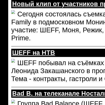
Новый клип от участников п
Сегодня состоялась съемк
Family в подмосковном Мони
участие: ШЕFF, Моня, Режик,
Prime.
ШЕFF на НТВ
ШЕFF побывал на съёмках 
Леонида Закашанского в про
Тема - контракты, гастроли и
Bad B. на телеканале Ностал
Группа Bad Balance (ШЕFF и