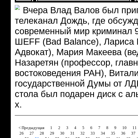
Вчера Влад Валов был приг
телеканал Дождь, где обсужд
современный мир криминал 9
ШЕFF (Bad Balance), Лариса 
Адвокат), Мария Макеева (в
Назаретян (профессор, глав
востоковедения РАН), Витали
государственной Думы от ЛД
стола был подарен диск с ал
х.
< Предыдущая
1
2
3
4
5
6
7
8
9
10
11
26
27
28
29
30
31
32
33
34
35
36
37