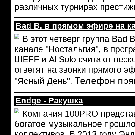
различных турнирах престиж
Bad B. в прямом эфире на к
В этот четверг группа Bad 
канале "Ностальгия", в прог
ШЕFF и Al Solo считают неск
ответят на звонки прямого э
Телефон прям
"Ясный День".
Endge - Ракушка
Компания 100PRO представ
богатое музыкальное прошло
коллективов. В 2013 году Эн