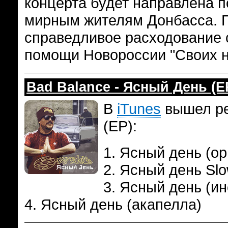
концерта будет направлена 
мирным жителям Донбасса. П
справедливое расходование 
помощи Новороссии "Своих 
Bad Balance - Ясный День (E
В
iTunes
вышел ре
(EP):
1. Ясный день (ор
2. Ясный день Slo
3. Ясный день (и
4. Ясный день (акапелла)