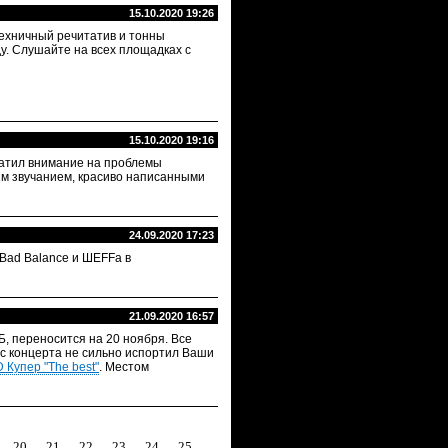
15.10.2020 19:26
техничный речитатив и тонны
ду. Слушайте на всех площадках с
15.10.2020 19:16
ратил внимание на проблемы
им звучанием, красиво написанными
24.09.2020 17:23
 Bad Balance и ШЕFFа в
21.09.2020 16:57
Б, переносится на 20 ноября. Все
ос концерта не сильно испортил Ваши
 Купер "The best"
. Местом
20
21
22
23
24
25