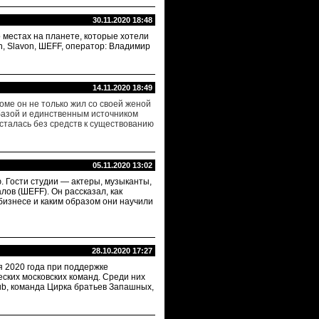
30.11.2020 18:48
 местах на планете, которые хотели
ahn, Slavon, ШЕFF, оператор: Владимир
14.11.2020 18:49
оме он не только жил со своей женой
 базой и единственным источником
осталась без средств к существованию
05.11.2020 13:02
. Гости студии — актеры, музыканты,
ов (ШЕFF). Он рассказал, как
-бизнесе и каким образом они научили
28.10.2020 17:27
я 2020 года при поддержке
ских московских команд. Среди них
ub, команда Цирка братьев Запашных,