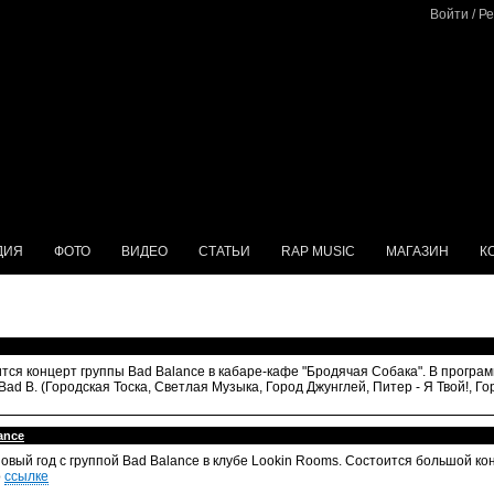
Войти
/
Ре
ДИЯ
ФОТО
ВИДЕО
СТАТЬИ
RAP MUSIC
МАГАЗИН
К
ится концерт группы Bad Balance в кабаре-кафе "Бродячая Собака". В прогр
d B. (Городская Тоска, Светлая Музыка, Город Джунглей, Питер - Я Твой!, Город
ance
овый год с группой Bad Balance в клубе Lookin Rooms. Состоится большой кон
о
ссылке