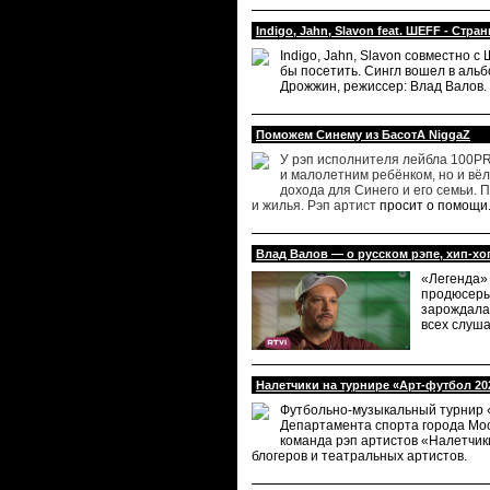
Indigo, Jahn, Slavon feat. ШЕFF - Стра
Indigo, Jahn, Slavon совместно 
бы посетить. Сингл вошел в альбо
Дрожжин, режиссер: Влад Валов.
Поможем Синему из БасотА NiggaZ
У рэп исполнителя лейбла 100PRO
и малолетним ребёнком, но и вёл
дохода для Синего и его семьи. 
и жилья. Рэп артист
просит о помощи
Влад Валов — о русском рэпе, хип-хо
«Легенда» 
продюсеры,
зарождалас
всех слуша
Налетчики на турнире «Арт-футбол 20
Футбольно-музыкальный турнир «
Департамента спорта города Мос
команда рэп артистов «Налетчик
блогеров и театральных артистов.