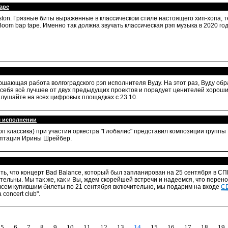
tape
ston. Грязные биты выраженные в классическом стиле настоящего хип-хопа, 
Boom bap tape. Именно так должна звучать классическая рэп музыка в 2020 го
шающая работа волгоградского рэп исполнителя Вуду. На этот раз, Вуду об
 себя всё лучшее от двух предыдущих проектов и порадует ценителей хорош
Слушайте на всех цифровых площадках с 23.10.
м исполнении
п классика) при участии оркестра "Глобалис" представил композиции группы
аптация Ирины Шрейбер.
ь, что концерт Bad Balance, который был запланирован на 25 сентября в СП
ельны. Мы так же, как и Вы, ждем скорейшей встречи и надеемся, что перен
 всем купившим билеты по 21 сентября включительно, мы подарим на входе
CD
concert club".
5
6
7
8
9
10
11
12
13
14
15
16
17
18
19