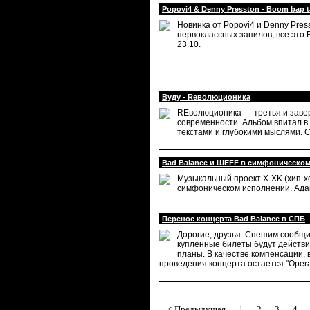
Popovi4 & Denny Presston - Boom bap 
Новинка от Popovi4 и Denny Pres
первоклассных запилов, все это 
23.10.
Вуду - Reволюционика
REволюционика — третья и завер
современности. Альбом впитал в
текстами и глубокими мыслями. 
Bad Balance и ШЕFF в симфоническо
Музыкальный проект X-XK (хип-хо
симфоническом исполнении. Ад
Перенос концерта Bad Balance в СПБ
Дорогие, друзья. Спешим сообщит
купленные билеты будут действит
планы. В качестве компенсации,
проведения концерта остается "Opera 
< Предыдущая
1
2
3
4