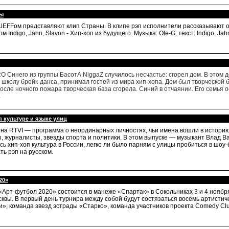
ны
с ШЕFFом представляют клип Страны. В клипе рэп исполнители рассказывают о
м Indigo, Jahn, Slavon - Хип-хоп из будущего. Музыка: Ole-G, текст: Indigo, J
 Синего из группы БасотА NiggaZ случилось несчастье: сгорел дом. В этом д
 школу брейк-данса, принимал гостей из мира хип-хопа. Дом был творческой
После ночного пожара творческая база сгорела. Синий в отчаянии. Его семья 
.
п культуре и языке улиц
на RTVI — программа о неординарных личностях, чьи имена вошли в историю
 журналисты, звезды спорта и политики. В этом выпуске — музыкант Влад Вал
ь хип-хоп культура в России, легко ли было парням с улицы пробиться в шоу
ть рэп на русском.
20»
Арт-футбол 2020» состоится в манеже «Спартак» в Сокольниках 3 и 4 ноябр
квы. В первый день турнира между собой будут состязаться восемь артистиче
и», команда звезд эстрады «Старко», команда участников проекта Comedy Cl