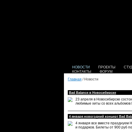
НОВОСТИ
ПРОЕКТЫ
СТУ
КОНТАКТЫ
ФОРУМ
Главная
/ Новости
Bad Balance в Новосибирске
23 апреля в Новосибирске состо
любимые хиты со всех альбомов Ba
4 января новогодний концерт Bad Bal
4 января все вместе празднуем Н
и подарков. Билеты от 900 руб п