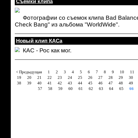
Съемки клипа
Фотографии со съемок клипа Bad Balanc
Check Bang" из альбома "WorldWide".
Новый клип КАСа
КАС - Рос как мог.
< Предыдущая
1
2
3
4
5
6
7
8
9
10
11
19
20
21
22
23
24
25
26
27
28
29
30
38
39
40
41
42
43
44
45
46
47
48
49
57
58
59
60
61
62
63
64
65
66