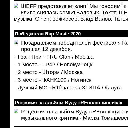
ШЕFF представляет клип "Мы говорим" к
клипе снялась семья Валовых. Текст: ШЕFF,
музыка: Girich; режиссер: Влад Валов, Тат
Победители Rap Music 2020
Поздравляем победителей фестиваля Ra
прошел 12 декабря.
Гран-При - TRU Clan / Москва
1 место - LP42 / Новокузнецк
2 место - Шторм / Москва
3 место - ФАНК100 / Ногинск
Лучший МС - R1fmabes #3ТИПА / Калуга
Рецензия на альбом Вуду «REволюционика»
Рецензия на альбом Вуду «REволюциони
музыкального критика - Марка Томашевск