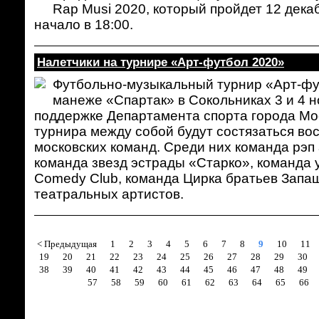
Rap Musi 2020, который пройдет 12 декаб
начало в 18:00.
Налетчики на турнире «Арт-футбол 2020»
Футбольно-музыкальный турнир «Арт-фу
манеже «Спартак» в Сокольниках 3 и 4 н
поддержке Департамента спорта города Мо
турнира между собой будут состязаться во
московских команд. Среди них команда рэп
команда звезд эстрады «Старко», команда 
Comedy Club, команда Цирка братьев Запаш
театральных артистов.
< Предыдущая
1
2
3
4
5
6
7
8
9
10
11
19
20
21
22
23
24
25
26
27
28
29
30
38
39
40
41
42
43
44
45
46
47
48
49
57
58
59
60
61
62
63
64
65
66