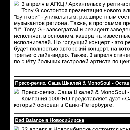
3 апреля в АГКЦ / Архангельск у регги-
Tony G состоится презентация нового аль
"Бунтари" - уникальным, расширенным сос
музыкантов региона. Также, в программе пр
"II". Tony G - завсегдатай и резидент завед
исполняет, в основном, кавера на известны
исполнителей. Но грядущий концерт - это р
будет полностью авторский концерт, на кот
третьего лайв-видео. Также, 3 апреля стане
по счёту больших гастролей артиста по це
Пресс-релиз. Саша Шкалей & MonoSoul - Ост
Пресс-релиз. Саша Шкалей & MonoSoul 
Компания 100PRO представляет дуэт «С
который основан в Санкт-Петербурге.
Bad Balance в Новосибирске
23 апреля в Новосибирске состоится кон