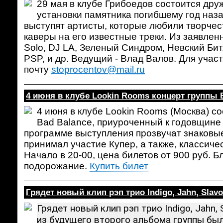
29 мая в клубе Грибоедов состоится друж
установки памятника погибшему год наза
выступят артисты, которые любили творчес
каверы на его известные треки. Из заявлен
Solo, DJ LA, Зеленый Синдром, Невский Бит, 
PSP, и др. Ведущий - Влад Валов.
Для участ
почту
stoprocentov@mail.ru
4 июня в клубе Lookin Rooms концерт группы 
4 июня в клубе Lookin Rooms (Москва) с
Bad Balance, приуроченный к годовщине
программе выступления прозвучат знаковые
принимал участие Купер, а также, классиче
Начало в 20-00, цена билетов от 900 руб. Б
подорожание.
Купить билет
Грядет новый клип рэп трио Indigo, Jahn, Slav
Грядет новый клип рэп трио Indigo, Jahn, 
из будущего второго альбома группы был