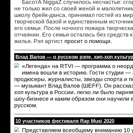
БасотА NiggaZ случилось несчастье: сго
не только жил со своей женой и малолетним
школу брейк-данса, принимал гостей из мир
творческой базой и единственным источник
его семьи. После ночного пожара творческа
отчаянии. Его семья осталась без средств 
жилья. Рэп артист
просит о помощи.
Влад Валов — о русском рэпе, хип-хоп культур
«Легенда» на RTVI — программа о неорд
имена вошли в историю. Гости студии — 
продюсеры, журналисты, звезды спорта и п
— музыкант Влад Валов (ШЕFF). Он рассказ
хоп культура в России, легко ли было парня
шоу-бизнесе и каким образом они научили 
русском.
10 участников фестиваля Rap Musi 2020
Представляем всеобщему вниманию 10 