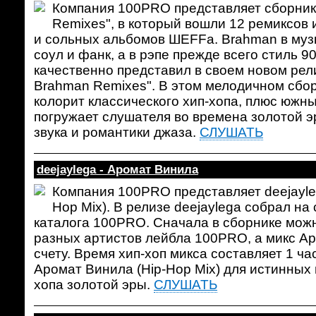
Компания 100PRO представляет сборник 
Remixes", в который вошли 12 ремиксов 
и сольных альбомов ШЕFFа. Brahman в музы
соул и фанк, а в рэпе прежде всего стиль 90
качественно представил в своем новом рели
Brahman Remixes". В этом мелодичном сбо
колорит классического хип-хопа, плюс южн
погружает слушателя во времена золотой э
звука и романтики джаза.
СЛУШАТЬ
deejaylega - Аромат Винила
Компания 100PRO представляет deejayleg
Hop Mix). В релизе deejaylega собрал на
каталога 100PRO. Сначала в сборнике мож
разных артистов лейбла 100PRO, а микс Ар
счету. Время хип-хоп микса составляет 1 час
Аромат Винила (Hip-Hop Mix) для истинных 
хопа золотой эры.
СЛУШАТЬ