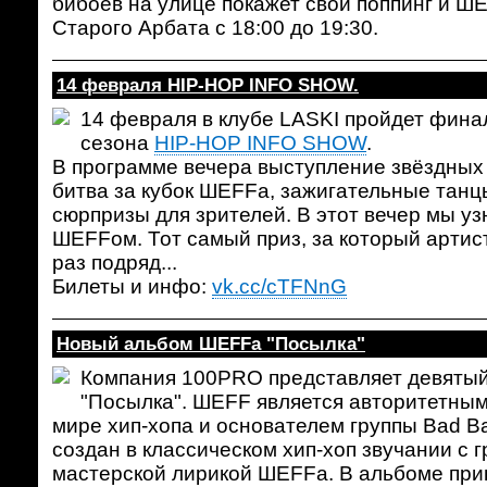
бибоев на улице покажет свой поппинг и Ш
Старого Арбата с 18:00 до 19:30.
14 февраля HIP-HOP INFO SHOW.
14 февраля в клубе LASKI пройдет фина
сезона
HIP-HOP INFO SHOW
.
В программе вечера выступление звёздных
битва за кубок ШЕFFа, зажигательные танц
сюрпризы для зрителей. В этот вечер мы узн
ШЕFFом. Тот самый приз, за который артис
раз подряд...
Билеты и инфо:
vk.cc/cTFNnG
Новый альбом ШЕFFа "Посылка"
Компания 100PRO представляет девяты
"Посылка". ШЕFF является авторитетным
мире хип-хопа и основателем группы Bad B
создан в классическом хип-хоп звучании с
мастерской лирикой ШЕFFа. В альбоме прин