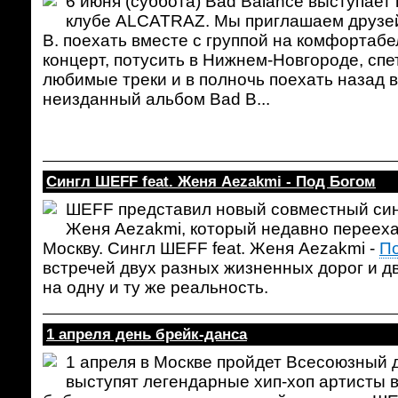
6 июня (суббота) Bad Balance выступает
клубе ALCATRAZ. Мы приглашаем друзей
B. поехать вместе с группой на комфортаб
концерт, потусить в Нижнем-Новгороде, спе
любимые треки и в полночь поехать назад 
неизданный альбом Bad B...
Сингл ШЕFF feat. Женя Aezakmi - Под Богом
ШЕFF представил новый совместный син
Женя Aezakmi, который недавно перееха
Москву. Сингл ШЕFF feat. Женя Aezakmi -
П
встречей двух разных жизненных дорог и д
на одну и ту же реальность.
1 апреля день брейк-данса
1 апреля в Москве пройдет Всесоюзный д
выступят легендарные хип-хоп артисты 