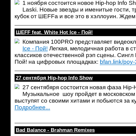
1 ноября состоится новое Hip-hop Info S
Laski. Новые звезды и именитые гости, 
кубок от ШЕFFa и все это в хэллоуин. Жде
ШЕFF feat. White Hot Ice - Пой!
Компания 100PRO представляет видеок
Ice - Пой!
Легкая, мелодичная работа в ст
классиков отечественной рэп сцены. Сингл Ш
Пой! на цифровых площадках:
bfan.link/poy-
27 сентября Hip-hop Info Show
27 сентябяря состоится новая фаза Hip-H
Музыкальное шоу пройдет в московском к
выступят со своими хитами и побьются за к
Подробнее...
Bad Balance - Brahman Remixes